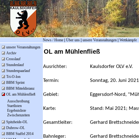
News / Home
|
Über uns
|
unsere Veranstaltungen
|
Wettkämpfe
unsere Veranstaltungen
OL am Mühlenfließ
Archiv
Crosslauf
Stundenlauf
Ausrichter:
Kaulsdorfer OLV e.V.
Stundenpaarlauf
Tri-O-lon
Termin:
Sonntag, 20. Juni 2021
BBM Sprint
BBM Mitteldistanz
Gebiet:
Eggersdorf-Nord, "Müh
OL am Mühlenfließ
Ausschreibung
Startlisten
Karte:
Stand: Mai 2021;
Mas
Ergebnisliste
Zwischenzeiten
Gesamtleiter:
Gerhard Brettschneide
Spitzheide-OL
Dubrow-OL
BBM Staffel 2014
Bahnleger:
Gerhard Brettschneide