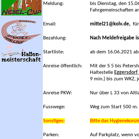
Meldung:
bis Dienstag, den 15.
Fahrgemeinschaften a
Email
:
mittel21@kolv.de,
fü
Bezahlung
:
Nach Meldefreigabe is
Startliste:
ab dem 16.06.2021 ab
Anreise öffentlich:
Mit der S 5 bis Peters
Haltestelle
Eggersdorf 
9 min.) bis zum WKZ, j
Anreise PKW:
Nur über L 33 von Alt
Fusswege
:
Weg zum Start 500 m.
Sonstiges:
Bitte das Hygienekonz
Parken:
Auf Parkplatz, wenn vo