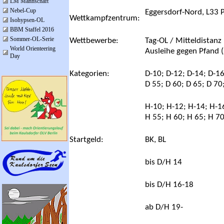
LM Mannschaft
Nebel-Cup
Eggersdorf-Nord, L33
Wettkampfzentrum:
Isohypsen-OL
BBM Staffel 2016
Sommer-OL-Serie
Wettbewerbe:
Tag-OL /
Mitteldistanz 
World Orienteering
Ausleihe gegen Pfand 
Day
Kategorien:
D-10; D-12; D-14; D-16
D 55; D 60; D 65; D 70
H-10; H-12; H-14; H-16
H 55; H 60; H 65; H 70
Startgeld:
BK, BL
bis D/H 14
bis D/H 16-18
ab D/H 19-