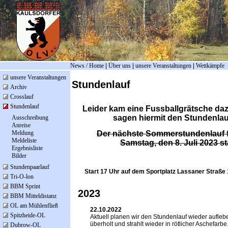
News / Home
|
Über uns
|
unsere Veranstaltungen
|
Wettkämpfe
unsere Veranstaltungen
Stundenlauf
Archiv
Crosslauf
Stundenlauf
Leider kam eine Fussballgrätsche daz
sagen hiermit den Stundenlau
Ausschreibung
Anreise
Meldung
Der nächste Sommerstundenlauf 
Meldeliste
Samstag, den 8. Juli 2023 sta
Ergebnisliste
Bilder
Stundenpaarlauf
Start 17 Uhr auf dem Sportplatz Lassaner Straße 
Tri-O-lon
BBM Sprint
2023
BBM Mitteldistanz
OL am Mühlenfließ
22.10.2022
Spitzheide-OL
Aktuell planen wir den Stundenlauf wieder aufle
überholt und strahlt wieder in rötlicher Aschefar
Dubrow-OL