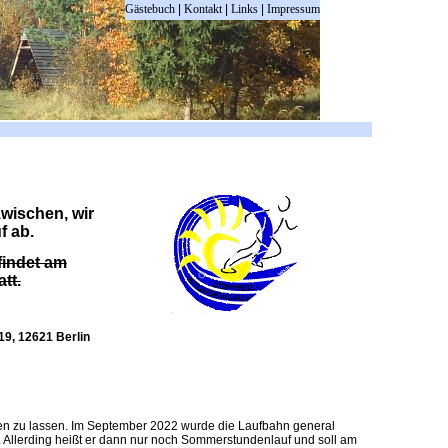
Gästebuch
|
Kontakt
|
Links
|
Impressum
wischen, wir
f ab.
findet am
tt.
19, 12621 Berlin
ben zu lassen. Im September 2022 wurde die Laufbahn general
be. Allerding heißt er dann nur noch Sommerstundenlauf und soll am