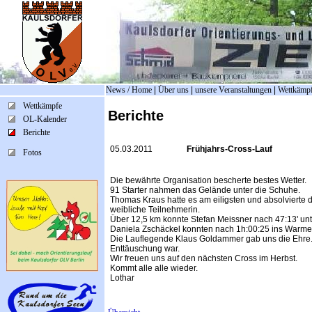
News / Home
|
Über uns
|
unsere Veranstaltungen
|
Wettkämp
Wettkämpfe
Berichte
OL-Kalender
Berichte
05.03.2011
Frühjahrs-Cross-Lauf
Fotos
Die bewährte Organisation bescherte bestes Wetter.
91 Starter nahmen das Gelände unter die Schuhe.
Thomas Kraus hatte es am eiligsten und absolvierte di
weibliche Teilnehmerin.
Über 12,5 km konnte Stefan Meissner nach 47:13' un
Daniela Zschäckel konnten nach 1h:00:25 ins Warme
Die Lauflegende Klaus Goldammer gab uns die Ehre. Wi
Enttäuschung war.
Wir freuen uns auf den nächsten Cross im Herbst.
Kommt alle alle wieder.
Lothar