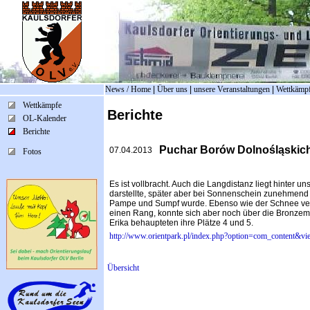
News / Home
|
Über uns
|
unsere Veranstaltungen
|
Wettkämp
Wettkämpfe
Berichte
OL-Kalender
Berichte
Puchar Borów Dolnośląskic
07.04.2013
Fotos
Es ist vollbracht. Auch die Langdistanz liegt hinter 
darstellte, später aber bei Sonnenschein zunehmend 
Pampe und Sumpf wurde. Ebenso wie der Schnee verp
einen Rang, konnte sich aber noch über die Bronzeme
Erika behaupteten ihre Plätze 4 und 5.
http://www.orientpark.pl/index.php?option=com_content&
Übersicht