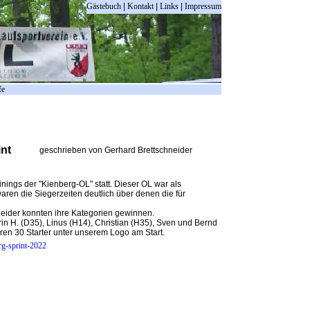
Gästebuch
|
Kontakt
|
Links
|
Impressum
fe
nt
geschrieben von Gerhard Brettschneider
nings der "Kienberg-OL" statt. Dieser OL war als
aren die Siegerzeiten deutlich über denen die für
neider konnten ihre Kategorien gewinnen.
rin H. (D35), Linus (H14), Christian (H35), Sven und Bernd
en 30 Starter unter unserem Logo am Start.
rg-sprint-2022