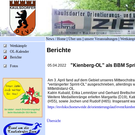
News / Home
|
Über uns
|
unsere Veranstaltungen
|
Wettkämp
Wettkämpfe
Berichte
OL-Kalender
Berichte
"Kienberg-OL" als BBM Spri
05.04.2022
Fotos
Am 3. April fand auf dem Gebiet unseres Mittwochstrai
"verlängerter Sprint-OL" ausgeschrieben, allerdings w
Mitteldistanz-OL.
Katrin Kubald, Erika Lemnitzer und Gerhard Brettsch
Weitere Medaillenränge erliefen Margarita (D19), Kat
(H55), sowie Jochen und Rudolf (H65). Insgesamt war
https://esvlokschoeneweide.de/orientierungslauf/event/kienbe
Übersicht