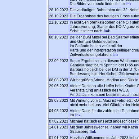
Die Bilder von heute findet ihr im
link
28.10.2023
Die vorläufigen Bahndaten des 32. Nebel
28.10.2023
Die Ergebnisse des heutigen Crosslaufes
22.10.2023
In acht Seniorenkategorien der NOR steh
Jahreswertung, Starter des KOLV ganz vo
Schaut selber nach!
link
08.10.2023
Bei der BBM Mittel bei Bad Saarow erliefe
und Gerhard Goldmedaillen.
Im Gelände hatten viele mit der
Karte und der Interpretation selbiger g
Zeitverluste eingefahren.
link
23.09.2023
Super-Ergebnisse an diesem Wochenend
Gabriela siegt beim Sprint in der D 65 un
Barbara holt sich bei der DM in der D 70
Bundesrangliste. Herzlichen Glückwuns
08.08.2023
Wir begrüßen Ariana, Madina und Dirk in
29.05.2023
Vielen Dank an alle Helfer beim Kinder
Veranstaltung anlässlich des WOD.
Am 25. Juni kommen bestimmt auch noch 
28.03.2023
Mit Wirkung vom 1. März ist Felix jetzt KOL
nicht mehr bei uns. Viel Glück in der Hei
04.03.2023
Vielen Dank für die zahlreiche Teilnahme
im
link
07.02.2023
Michael hat sich uns jetzt angeschlosse
14.01.2023
Mit dem Jahreswechsel haben wir Katrin H.
Strausberg.
link
01.01.2023
Herzlich Willkommen im Jahr 2023 liebe 