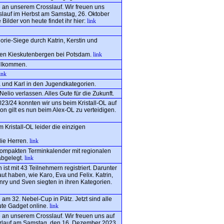
e an unserem Crosslauf. Wir freuen uns
slauf im Herbst am Samstag, 26. Oktober
Bilder von heute findet ihr hier:
link
rie-Siege durch Katrin, Kerstin und
 den Kieskutenbergen bei Potsdam.
link
illkommen.
ink
 und Karl in den Jugendkategorien.
lio verlassen. Alles Gute für die Zukunft.
023/24 konnten wir uns beim Kristall-OL auf
ion gilt es nun beim Alex-OL zu verteidigen.
Kristall-OL leider die einzigen
die Herren.
link
kompakten Terminkalender mit regionalen
abgelegt.
link
ist mit 43 Teilnehmern registriert. Darunter
aut haben, wie Karo, Eva und Felix. Katrin,
ry und Sven siegten in ihren Kategorien.
 am 32. Nebel-Cup in Pätz. Jetzt sind alle
te Gadget online.
link
e an unserem Crosslauf. Wir freuen uns auf
lauf am Samstag, den 16. Dezember 2023.