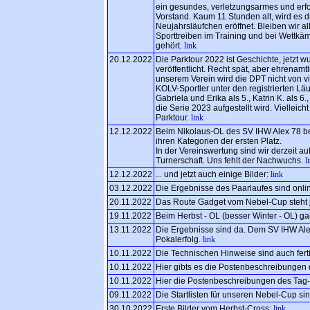
ein gesundes, verletzungsarmes und erf
Vorstand. Kaum 11 Stunden alt, wird es 
Neujahrsläufchen eröffnet. Bleiben wir
Sporttreiben im Training und bei Wettkäm
gehört.
link
20.12.2022
Die Parktour 2022 ist Geschichte, jetzt w
veröffentlicht. Recht spät, aber ehrenamtli
unserem Verein wird die DPT nicht von v
KOLV-Sportler unter den registrierten Läu
Gabriela und Erika als 5., Katrin K. als 
die Serie 2023 aufgestellt wird. Vielleich
Parktour.
link
12.12.2022
Beim Nikolaus-OL des SV IHW Alex 78 be
ihren Kategorien der ersten Platz.
In der Vereinswertung sind wir derzeit a
Turnerschaft. Uns fehlt der Nachwuchs.
l
12.12.2022
... und jetzt auch einige Bilder:
link
03.12.2022
Die Ergebnisse des Paarlaufes sind onli
20.11.2022
Das Route Gadget vom Nebel-Cup steht je
19.11.2022
Beim Herbst - OL (besser Winter - OL) ga
13.11.2022
Die Ergebnisse sind da. Dem SV IHW Al
Pokalerfolg.
link
10.11.2022
Die Technischen Hinweise sind auch fert
10.11.2022
Hier gibts es die Postenbeschreibungen
10.11.2022
Hier die Postenbeschreibungen des Tag
09.11.2022
Die Startlisten für unseren Nebel-Cup si
30.10.2022
Erste Bilder vom Herbst-Cross:
link