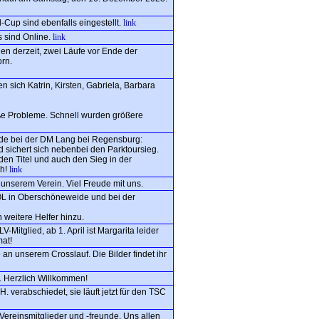
-Cup sind ebenfalls eingestellt.
link
 sind Online.
link
en derzeit, zwei Läufe vor Ende der
rn.
n sich Katrin, Kirsten, Gabriela, Barbara
roße Probleme. Schnell wurden größere
e bei der DM Lang bei Regensburg:
d sichert sich nebenbei den Parktoursieg.
 den Titel und auch den Sieg in der
ch!
link
 unserem Verein. Viel Freude mit uns.
-OL in Oberschöneweide und bei der
weitere Helfer hinzu.
V-Mitglied, ab 1. April ist Margarita leider
mat!
 an unserem Crosslauf. Die Bilder findet ihr
n. Herzlich Willkommen!
 verabschiedet, sie läuft jetzt für den TSC
Vereinsmitglieder und -freunde. Uns allen