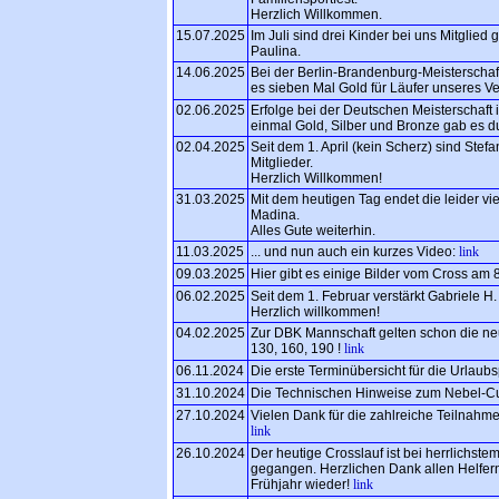
Herzlich Willkommen.
15.07.2025
Im Juli sind drei Kinder bei uns Mitglie
Paulina.
14.06.2025
Bei der Berlin-Brandenburg-Meisterschaft
es sieben Mal Gold für Läufer unseres V
02.06.2025
Erfolge bei der Deutschen Meisterschaft i
einmal Gold, Silber und Bronze gab es d
02.04.2025
Seit dem 1. April (kein Scherz) sind Ste
Mitglieder.
Herzlich Willkommen!
31.03.2025
Mit dem heutigen Tag endet die leider vie
Madina.
Alles Gute weiterhin.
11.03.2025
... und nun auch ein kurzes Video:
link
09.03.2025
Hier gibt es einige Bilder vom Cross am 
06.02.2025
Seit dem 1. Februar verstärkt Gabriele H
Herzlich willkommen!
04.02.2025
Zur DBK Mannschaft gelten schon die neu
130, 160, 190 !
link
06.11.2024
Die erste Terminübersicht für die Urlaub
31.10.2024
Die Technischen Hinweise zum Nebel-Cup 
27.10.2024
Vielen Dank für die zahlreiche Teilnahme
link
26.10.2024
Der heutige Crosslauf ist bei herrlichst
gegangen. Herzlichen Dank allen Helfer
Frühjahr wieder!
link