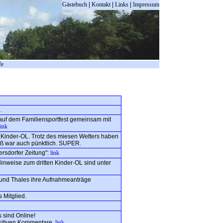
Gästebuch
|
Kontakt
|
Links
|
Impressum
fe
.
auf dem Familiensportfest gemeinsam mit
link
 Kinder-OL. Trotz des miesen Wetters haben
ß war auch pünktlich. SUPER.
ersdorfer Zeitung":
link
inweise zum dritten Kinder-OL sind unter
 und Thales ihre Aufnahmeanträge
 Mitglied.
 sind Online!
sitiven Kommentare.
link