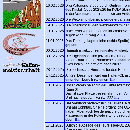
16.02.2026
Drei Kategorie-Siege durch Gudrun, To
des Kristall-Cups 2025/26 für KOLV-Starte
In der Vereinswertung lagen wir am Ende
02.02.2026
Die Wettkampfübersicht wurde ergänzt un
19.01.2026
Die Übersicht zu den Wettkampfterminen f
19.01.2026
Nach zwei von drei Läufen im Wettbewer
liegen wir auf Rang 2.
link
11.01.2026
Das Trainingslager (siehe rechte Spalte)
geplant.
06.01.2026
Hannah ist jetzt unser jüngstes Mitglied.
30.12.2025
Die Ergebnisse sind jetzt auch zu finden.
Vielen Dank für die zahlreiche Teilnahme
"Gesundes und erfolgreiches 2026".
28.12.2025
Die Technische Hinweise für den Hallen-
14.12.2025
Am 29. Dezember wird ein Hallen-OL in de
unter dem Logo links unten.
link
18.11.2025
Unser Verein belegt in der Jahreswertu
Rang 6!
Das ist zwei Plätze besser als in den Vor
Und nächstes Jahr Fünfter???
link
17.11.2025
Der Vorstand bedankt sich bei allen Helfe
Uhr am Sonntag, für eine ordentliche OL
haben. Aber auch bei denen, die durch e
Platzierung in der Pokalwertung gesorgt h
oben.
link
17.11.2025
Durch die Absage des Teufelssee-OL 20
Cup abgeschlossen.