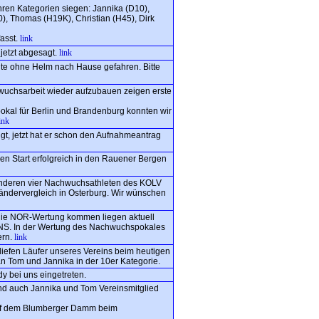
hren Kategorien siegen: Jannika (D10),
), Thomas (H19K), Christian (H45), Dirk
fasst.
link
jetzt abgesagt.
link
ute ohne Helm nach Hause gefahren. Bitte
wuchsarbeit wieder aufzubauen zeigen erste
okal für Berlin und Brandenburg konnten wir
ink
, jetzt hat er schon den Aufnahmeantrag
ren Start erfolgreich in den Rauener Bergen
nderen vier Nachwuchsathleten des KOLV
ndervergleich in Osterburg. Wir wünschen
 die NOR-Wertung kommen liegen aktuell
INS. In der Wertung des Nachwuchspokales
ern.
link
liefen Läufer unseres Vereins beim heutigen
 Tom und Jannika in der 10er Kategorie.
y bei uns eingetreten.
nd auch Jannika und Tom Vereinsmitglied
auf dem Blumberger Damm beim