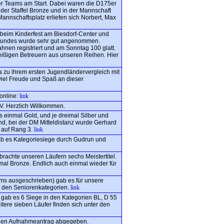
 Teams am Start. Dabei waren die D175er
n der Staffel Bronze und in der Mannschaft
annschaftsplatz erliefen sich Norbert, Max
beim Kinderfest am Biesdorf-Center und
rtbundes wurde sehr gut angenommen.
nen registriert und am Sonntag 100 glatt.
eißigen Betreuern aus unseren Reihen. Hier
a zu ihrem ersten Jugendländervergleich mit
iel Freude und Spaß an dieser
online:
link
LV. Herzlich Willkommen.
 einmal Gold, und je dreimal Silber und
nd, bei der DM Mitteldistanz wurde Gerhard
55 auf Rang 3.
link
ab es Kategoriesiege durch Gudrun und
rachte unseren Läufern sechs Meistertitel.
mal Bronze. Endlich auch einmal wieder für
eams ausgeschrieben) gab es für unsere
in den Seniorenkategorien.
link
gab es 6 Siege in den Kategorien BL, D 55
itere sieben Läufer finden sich unter den
inen Aufnahmeantrag abgegeben.