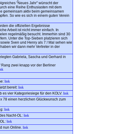
olgreiches "Neues Jahr" wünscht der
durch eine Reihe Enthusiasten mit dem
 alle gemeinsam aktiv beim gemeinsamen
pfen. So wie es sich in einem guten Verein
urden die offiziellen Ergebnisse
che Arbeit ist nicht immer einfach. In
ielen regelmäßig besucht. Immerhin sind 30
fern. Unter die Top-Sieben platzieren sich
6., sowie Sven und Henry als 7.! Mal sehen wie
t haben wir dann mehr Vertreter in der
legten Gabriela, Sascha und Gerhard in
uf Rang zwei knapp vor der Berliner
ink
ne:
link
tzt bereit:
link
b es vier Kategoriesiege für den KOLV.
link
ex 78 einen herzlichen Glückwunsch zum
ig:
link
 des Nacht-OL:
link
-OL:
link
nd nun Online.
link