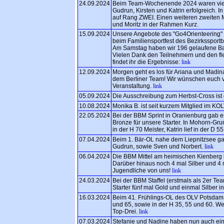
24.09.2024
Beim Team-Wochenende 2024 waren vier
Gudrun, Kirsten und Katrin erfolgreich. I
auf Rang ZWEI. Einen weiteren zweiten M
und Moritz in der Rahmen Kurz.
15.09.2024
Unsere Angebote des "Go4Orienteering" 
beim Familiensportfest des Bezirksspo
Am Samstag haben wir 196 gelaufene Bah
Vielen Dank den Teilnehmern und den fl
findet ihr die Ergebnisse:
link
12.09.2024
Morgen geht es los für Ariana und Madin
dem Berliner Team! Wir wünschen euch v
Veranstaltung.
link
05.09.2024
Die Ausschreibung zum Herbst-Cross ist 
10.08.2024
Monika B. ist seit kurzem Mitglied im KO
22.05.2024
Bei der BBM Sprint in Oranienburg gab es
Bronze für unsere Starter. In Mohorn-Gru
in der H 70 Meister, Katrin lief in der D 
07.04.2024
Beim 1. Bär-OL nahe dem Liepnitzsee g
Gudrun, sowie Sven und Norbert.
link
06.04.2024
Die BBM Mittel am heimischen Kienberg b
Darüber hinaus noch 4 mal Silber und 4 
Jugendliche von uns!
link
24.03.2024
Bei der BBM Staffel (erstmals als 2er T
Starter fünf mal Gold und einmal Silber 
16.03.2024
Beim 41. Frühlings-OL des OLV Potsdam 
und 65, sowie in der H 35, 55 und 60. We
Top-Drei.
link
07.03.2024
Stefanie und Nadine haben nun auch e