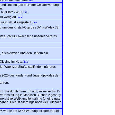
m und Jochen gab es in der Gesamtwertung
r.
 auf Platz ZWEI!
link
d korrigiert.
link
ür 2026 ist eingestellt.
link
b um den Kristall-Cup des SV IHW Alex 78
 ist auch für Erwachsene unseres Vereins
, allen Aktiven und den Helfern ein
OL sind im Netz.
link
r Waplitzer Straße stattfinden, näheres
ng 2025 des Kinder- und Jugendpokales den
jahren.
rn, die durch ihren Einsatz, teilweise bis 15
-Veranstaltung in Märkisch Buchholz gesorgt
ine aktive Wettkampfteilnahme für eine gute
aben. Hier ist allerdings noch viel Luft nach
25 wurde die NOR-Wertung mit dem Nebel-