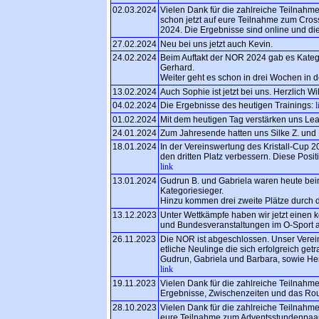
02.03.2024
Vielen Dank für die zahlreiche Teilnahm
schon jetzt auf eure Teilnahme zum Cros
2024. Die Ergebnisse sind online und die 
27.02.2024
Neu bei uns jetzt auch Kevin.
24.02.2024
Beim Auftakt der NOR 2024 gab es Katego
Gerhard.
Weiter geht es schon in drei Wochen in
13.02.2024
Auch Sophie ist jetzt bei uns. Herzlich W
04.02.2024
Die Ergebnisse des heutigen Trainings:
l
01.02.2024
Mit dem heutigen Tag verstärken uns Lea
24.01.2024
Zum Jahresende hatten uns Silke Z. und Ne
18.01.2024
In der Vereinswertung des Kristall-Cup 2
den dritten Platz verbessern. Diese Posit
link
13.01.2024
Gudrun B. und Gabriela waren heute beim 
Kategoriesieger.
Hinzu kommen drei zweite Plätze durch 
13.12.2023
Unter Wettkämpfe haben wir jetzt einen 
und Bundesveranstaltungen im O-Sport 
26.11.2023
Die NOR ist abgeschlossen. Unser Verein 
etliche Neulinge die sich erfolgreich getr
Gudrun, Gabriela und Barbara, sowie Hen
link
19.11.2023
Vielen Dank für die zahlreiche Teilnahme
Ergebnisse, Zwischenzeiten und das Rou
28.10.2023
Vielen Dank für die zahlreiche Teilnahm
eure Teilnahme zum Adventsstundenpaar