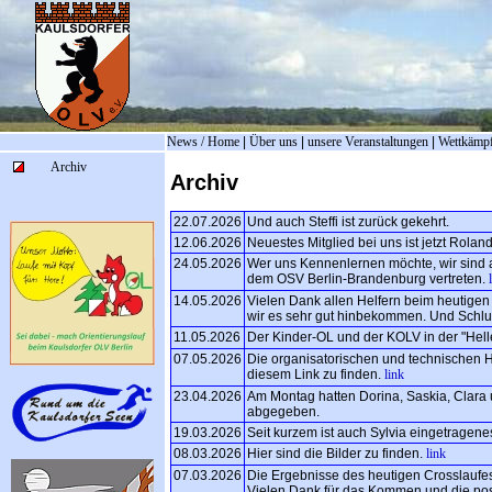
News / Home
|
Über uns
|
unsere Veranstaltungen
|
Wettkämp
Archiv
Archiv
22.07.2026
Und auch Steffi ist zurück gekehrt.
12.06.2026
Neuestes Mitglied bei uns ist jetzt Roland
24.05.2026
Wer uns Kennenlernen möchte, wir sind 
dem OSV Berlin-Brandenburg vertreten.
14.05.2026
Vielen Dank allen Helfern beim heutigen
wir es sehr gut hinbekommen. Und Schlu
11.05.2026
Der Kinder-OL und der KOLV in der "Hell
07.05.2026
Die organisatorischen und technischen H
diesem Link zu finden.
link
23.04.2026
Am Montag hatten Dorina, Saskia, Clara
abgegeben.
19.03.2026
Seit kurzem ist auch Sylvia eingetragenes
08.03.2026
Hier sind die Bilder zu finden.
link
07.03.2026
Die Ergebnisse des heutigen Crosslaufes
Vielen Dank für das Kommen und die po