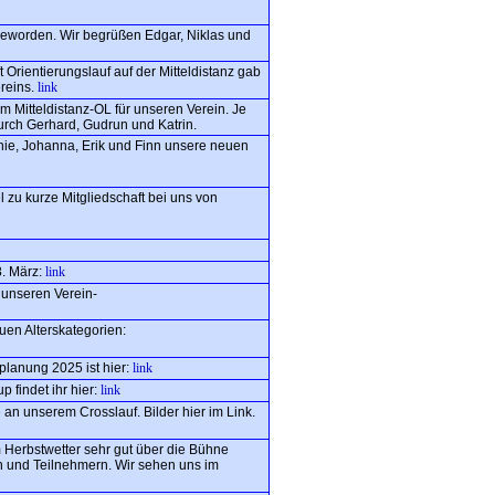
d geworden. Wir begrüßen Edgar, Niklas und
 Orientierungslauf auf der Mitteldistanz gab
ereins.
link
m Mitteldistanz-OL für unseren Verein. Je
urch Gerhard, Gudrun und Katrin.
fanie, Johanna, Erik und Finn unsere neuen
l zu kurze Mitgliedschaft bei uns von
8. März:
link
. unseren Verein-
en Alterskategorien:
splanung 2025 ist hier:
link
findet ihr hier:
link
 an unserem Crosslauf. Bilder hier im Link.
em Herbstwetter sehr gut über die Bühne
n und Teilnehmern. Wir sehen uns im