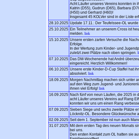
Acht Läufer unseres Vereins konnten in i
Katrin (D55), Gudrun (D65), Barbara (D70
(H50) und Gerhard (H60)!
Insgesamt 45 KOLVer sind in der Liste er
28.10.2025
Update 17.11.: Der Teufelssee-OL wurde 
25.10.2025
Ein Teilnehmer an unserem Cross ist he
melden.
link
15.10.2025
Unsere ersten zarten Versuche die Nach
Erfolge.
In der Wertung zum Kinder- und Jugendp
zuletzt zwei Plätze nach oben springen.
l
07.10.2025
Das DM-Wochenende hat André überzeugt
eingereicht. Herzlich Willkommen!
06.10.2025
Unsere erste Kinder-D-Cup Staffel hat ih
absolviert.
link
18.09.2025
Morgen Nachmittag machen sich unter a
auf den Weg zum Jugend- und Juniorenlä
ihnen viel Erfolg!
link
16.09.2025
Nach fünf von neun Läufen, die 2025 in
acht Läufer unseres Vereins auf Rang E
konnten wir uns um einen Rang verbess
07.09.2025
Sieben Siege und sechs zweite Plätze er
Löcknitz-OL. Besondere Glückwünsche an
02.09.2025
Seit dem 1. September ist nun auch Mand
31.07.2025
Mit dem ersten Tag des neuen Monats si
bei uns.
Den ersten Kontakt zum OL hatten sie 
Familiensportfest.